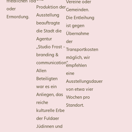
friedlichen Tod
Vereine oder
Produktion der
oder
Gemeinden.
Ausstellung
Ermordung.
Die Entleihung
beauftragte
ist gegen
die Stadt die
Übernahme
Agentur
der
„Studio Frost –
Transportkosten
branding &
möglich, wir
communication“.
empfehlen
Allen
eine
Beteiligten
Ausstellungsdauer
war es ein
von etwa vier
Anliegen, das
Wochen pro
reiche
Standort.
kulturelle Erbe
der Fuldaer
Jüdinnen und