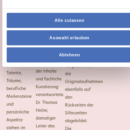
Beauftragten
in
historischen
für jüdisches
annähernder
Originalfotos
Leben in
Lebensgröße.
mithilfe von
Alle zulassen
Fulda, die mit
Auf den
Künstlicher
großer
Rückseiten der
Intelligenz
Auswahl erlauben
Sorgfalt die
Silhouetten
lebendig
umfassende
liegt der Fokus
rekonstruiert.
Ablehnen
Recherche,
bewusst auf
Zum direkten
Zusammenstellung
dem Leben:
Vergleich sind
der Inhalte
Talente,
die
und fachliche
Träume,
Originalaufnahmen
Kuratierung
berufliche
ebenfalls auf
verantwortete.
Meilensteine
den
Dr. Thomas
und
Rückseiten der
Heiler,
persönliche
Silhouetten
damaliger
Aspekte
abgebildet.
Leiter des
stehen im
Die