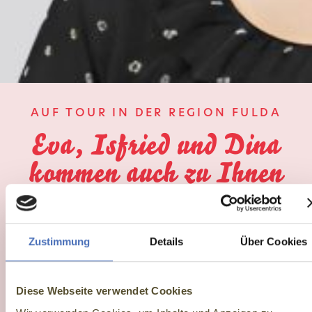
AUF TOUR IN DER REGION FULDA
Eva, Isfried und Dina
kommen auch zu Ihnen
Zustimmung
Details
Über Cookies
Ausstellung
Die Ausstellung „Lebendige Spuren – Jüdisches Leben
Diese Webseite verwendet Cookies
entdecken“ widmet sich der Erinnerung an Jüdinnen und