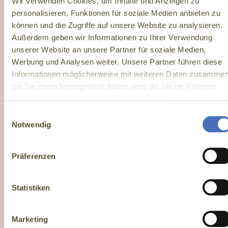
Wir verwenden Cookies, um Inhalte und Anzeigen zu
Juden, die in den 1920er- und 1930er-Jahren in Fulda zu
personalisieren, Funktionen für soziale Medien anbieten zu
Hause waren. Zwölf mobile Aufsteller machen die
können und die Zugriffe auf unsere Website zu analysieren.
Menschen in Bild und Text unmittelbar erlebbar.
Außerdem geben wir Informationen zu Ihrer Verwendung
unserer Website an unsere Partner für soziale Medien,
Werbung und Analysen weiter. Unsere Partner führen diese
DAS
STARKE
ZEITGESCHICHTE
Informationen möglicherweise mit weiteren Daten zusammen
LEBEN
PARTNERSCHAFT
NEU
die Sie ihnen bereitgestellt haben oder die sie im Rahmen
Jetzt
IM
FÜR
BELEBT
Ausstellung
Ihrer Nutzung der Dienste gesammelt haben.
anfragen
MITTELPUNKT
FULDAS
Ein
Einwilligungsauswahl
JÜDISCHES
Gefertigt aus
besonderes
Notwendig
ERBE
hochwertigem
Merkmal ist
Die Idee zu
Polycarbonat
die visuelle
Präferenzen
dieser
und mit einem
Aufbereitung:
Ausstellung
stabilen
In
stammt von
Statistiken
Sockel zeigen
aufwendiger
Anja Listmann,
die Aufsteller
Feinarbeit
der
die Menschen
Marketing
wurden die