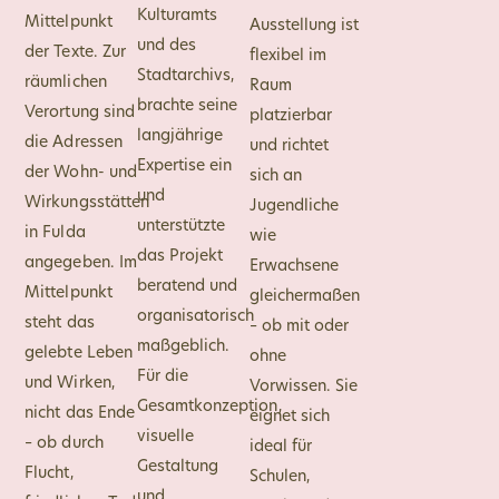
Kulturamts
Mittelpunkt
Ausstellung ist
und des
der Texte. Zur
flexibel im
Stadtarchivs,
räumlichen
Raum
brachte seine
Verortung sind
platzierbar
langjährige
die Adressen
und richtet
Expertise ein
der Wohn- und
sich an
und
Wirkungsstätten
Jugendliche
unterstützte
in Fulda
wie
das Projekt
angegeben. Im
Erwachsene
beratend und
Mittelpunkt
gleichermaßen
organisatorisch
steht das
– ob mit oder
maßgeblich.
gelebte Leben
ohne
Für die
und Wirken,
Vorwissen. Sie
Gesamtkonzeption,
nicht das Ende
eignet sich
visuelle
– ob durch
ideal für
Gestaltung
Flucht,
Schulen,
und